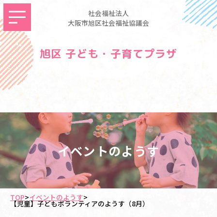
社会福祉法人
大阪市旭区社会福祉協議会
旭区 子ども・子育てプラザ
イベントのようす
TOP
>
イベントのようす
>
【児童】子どもボランティアのようす（8月）