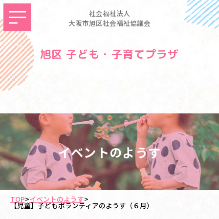
社会福祉法人
大阪市旭区社会福祉協議会
旭区 子ども・子育てプラザ
イベントのようす
TOP
>
イベントのようす
>
【児童】子どもボランティアのようす（６月）