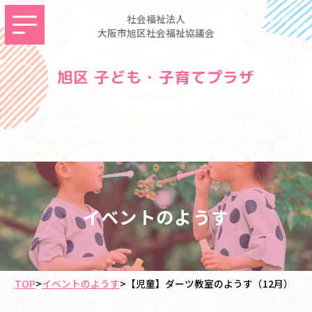
社会福祉法人
大阪市旭区社会福祉協議会
旭区 子ども・子育てプラザ
イベントのようす
TOP
>
イベントのようす
>
【児童】ダーツ教室のようす（12月）