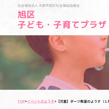
社会福祉法人
大阪市旭区社会福祉協議会
旭区
子ども・子育てプラザ
TOP
>
イベントのようす
>
【児童】ダーツ教室のようす（１