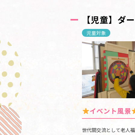
【児童】ダ
児童対象
イベント風景
世代間交流として老人福