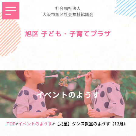
社会福祉法人
大阪市旭区社会福祉協議会
旭区 子ども・子育てプラザ
イベントのようす
TOP
>
イベントのようす
>
【児童】ダンス教室のようす（12月）