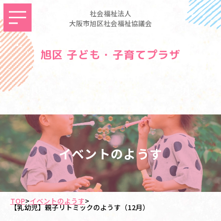
社会福祉法人
大阪市旭区社会福祉協議会
旭区 子ども・子育てプラザ
イベントのようす
TOP
>
イベントのようす
>
【乳幼児】親子リトミックのようす（12月）