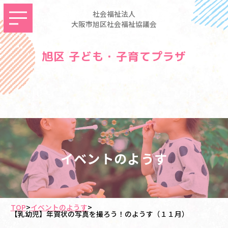
社会福祉法人
大阪市旭区社会福祉協議会
旭区 子ども・子育てプラザ
イベントのようす
TOP
>
イベントのようす
>
【乳幼児】年賀状の写真を撮ろう！のようす（１１月）