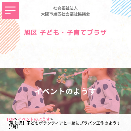
社会福祉法人
大阪市旭区社会福祉協議会
旭区 子ども・子育てプラザ
イベントのようす
TOP
>
イベントのようす
>
【乳幼児】子どもボランティアと一緒にプラバン工作のようす
（3月）