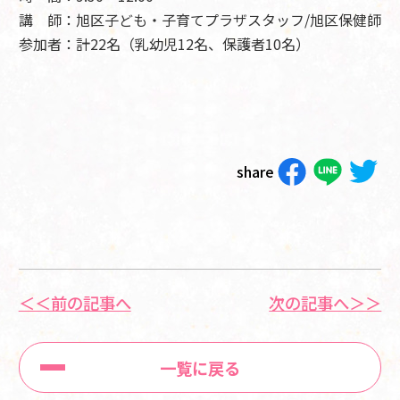
講 師：旭区子ども・子育てプラザスタッフ/旭区保健師
参加者：計22
名（乳幼児12名、保護者10名
）
share
＜＜前の記事へ
次の記事へ＞＞
一覧に戻る