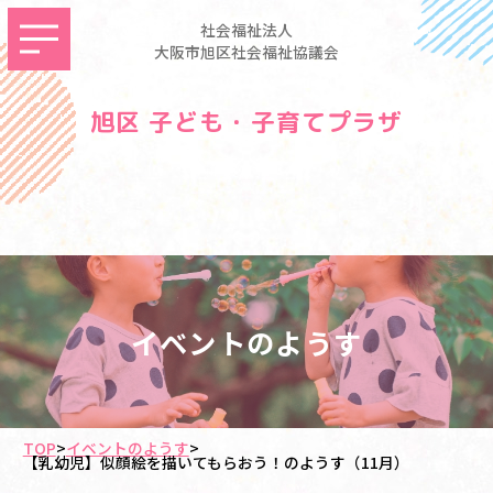
社会福祉法人
大阪市旭区社会福祉協議会
旭区 子ども・子育てプラザ
イベントのようす
TOP
>
イベントのようす
>
【乳幼児】似顔絵を描いてもらおう！のようす（11月）