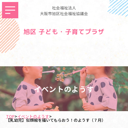
社会福祉法人
大阪市旭区社会福祉協議会
旭区 子ども・子育てプラザ
イベントのようす
TOP
>
イベントのようす
>
【乳幼児】似顔絵を描いてもらおう！のようす（７月）