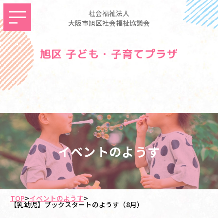
社会福祉法人
大阪市旭区社会福祉協議会
旭区 子ども・子育てプラザ
イベントのようす
TOP
>
イベントのようす
>
【乳幼児】ブックスタートのようす（8月）