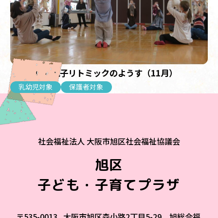
【乳幼児】親子リトミックのようす（11月）
乳幼児対象
保護者対象
社会福祉法人 大阪市旭区社会福祉協議会
旭区
子ども・子育てプラザ
〒535-0013
大阪市旭区森小路2丁目5-29 旭総合福