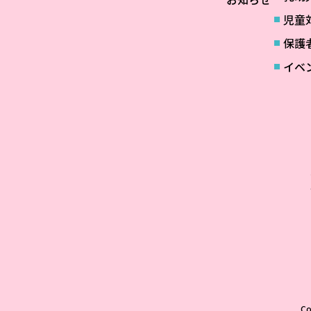
児童
保護
イベ
C