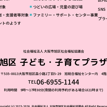
対象
つどいの広場・児童の遊び場
SN
者・支援者等対象
ファミリー・サポート・センター事業
プラ
ントのようす
社会福祉法人 大阪市旭区社会福祉協議会
旭区
子ども・子育てプラ
〒535-0013
大阪市旭区森小路2丁目5-29 旭総合福祉センター内 4階
06-6955-1144
TEL
利用時間 9時～17時30分(夜間の利用予約がある場合は21時まで)
opyright (c) 2023-2026, 社会福祉法人 大阪市旭区社会福祉協議会
All Right Reserv