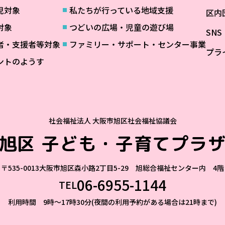
児対象
私たちが行っている地域支援
区内
対象
つどいの広場・児童の遊び場
SN
者・支援者等対象
ファミリー・サポート・センター事業
プラ
ントのようす
社会福祉法人 大阪市旭区社会福祉協議会
旭区
子ども・子育てプラ
〒535-0013
大阪市旭区森小路2丁目5-29 旭総合福祉センター内 4階
06-6955-1144
TEL
利用時間 9時～17時30分(夜間の利用予約がある場合は21時まで)