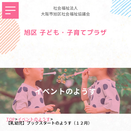
社会福祉法人
大阪市旭区社会福祉協議会
旭区 子ども・子育てプラザ
イベントのようす
TOP
>
イベントのようす
>
【乳幼児】ブックスタートのようす（１２月）