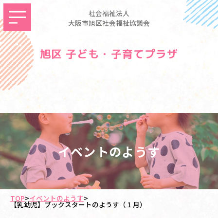
社会福祉法人
大阪市旭区社会福祉協議会
旭区 子ども・子育てプラザ
イベントのようす
TOP
>
イベントのようす
>
【乳幼児】ブックスタートのようす（１月）