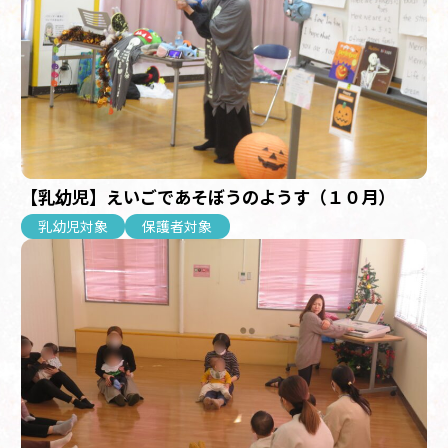
【乳幼児】えいごであそぼうのようす（１０月）
乳幼児対象
保護者対象