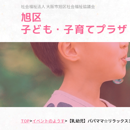
社会福祉法人
大阪市旭区社会福祉協議会
旭区
子ども・子育てプラザ
TOP
>
イベントのようす
>
【乳幼児】パパママ☆リラックス