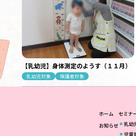
【乳幼児】身体測定のようす（１１月）
乳幼児対象
保護者対象
ホーム
セミナ
乳幼
お知らせ
児童