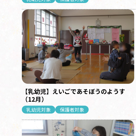
【乳幼児】えいごであそぼうのようす
（12月）
乳幼児対象
保護者対象