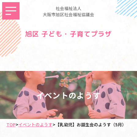
社会福祉法人
大阪市旭区社会福祉協議会
旭区 子ども・子育てプラザ
イベントのようす
TOP
>
イベントのようす
>
【乳幼児】お誕生会のようす（5月）