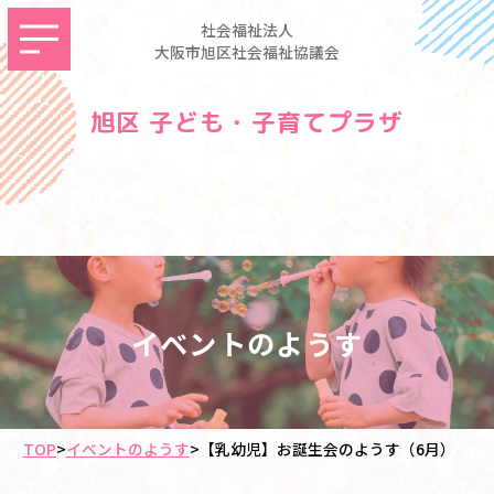
社会福祉法人
大阪市旭区社会福祉協議会
旭区 子ども・子育てプラザ
イベントのようす
TOP
>
イベントのようす
>
【乳幼児】お誕生会のようす（6月）