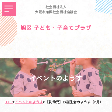
社会福祉法人
大阪市旭区社会福祉協議会
旭区 子ども・子育てプラザ
イベントのようす
TOP
>
イベントのようす
>
【乳幼児】お誕生会のようす（6月）