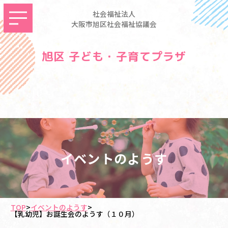
社会福祉法人
大阪市旭区社会福祉協議会
旭区 子ども・子育てプラザ
イベントのようす
TOP
>
イベントのようす
>
【乳幼児】お誕生会のようす（１０月）