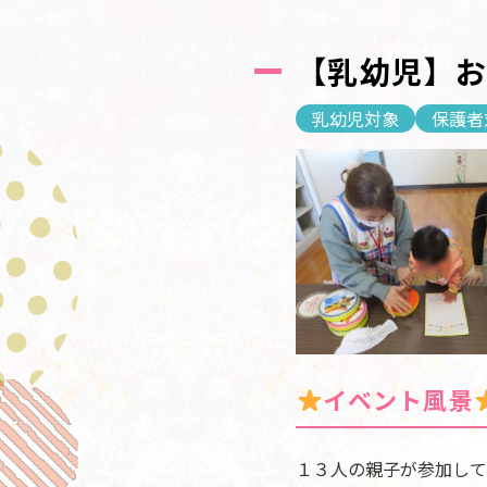
【乳幼児】お
乳幼児対象
保護者
イベント風景
１３人の親子が参加して