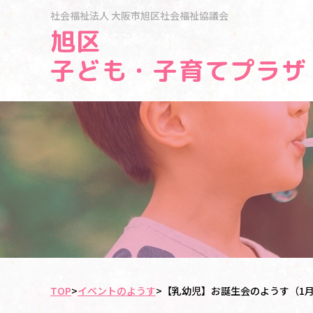
社会福祉法人
大阪市旭区社会福祉協議会
旭区
子ども・子育てプラザ
TOP
>
イベントのようす
>
【乳幼児】お誕生会のようす（1