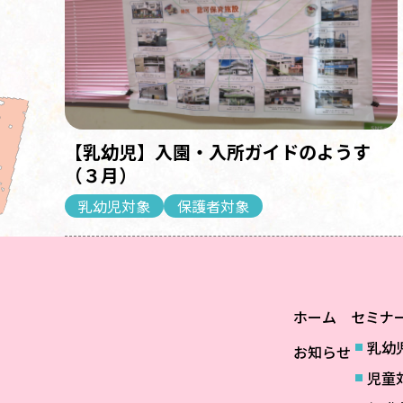
【乳幼児】入園・入所ガイドのようす
（３月）
乳幼児対象
保護者対象
ホーム
セミナ
乳幼
お知らせ
児童