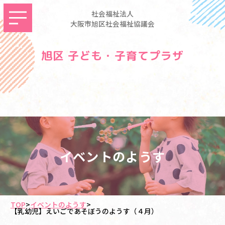
社会福祉法人
大阪市旭区社会福祉協議会
旭区 子ども・子育てプラザ
イベントのようす
TOP
>
イベントのようす
>
【乳幼児】えいごであそぼうのようす（４月）