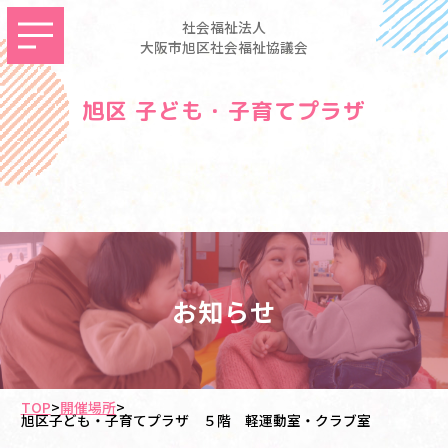
社会福祉法人
大阪市旭区社会福祉協議会
旭区 子ども・子育てプラザ
お知らせ
TOP
>
開催場所
>
旭区子ども・子育てプラザ ５階 軽運動室・クラブ室