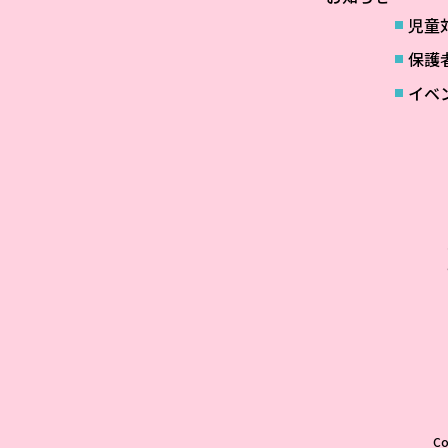
児童
保護
イベ
C