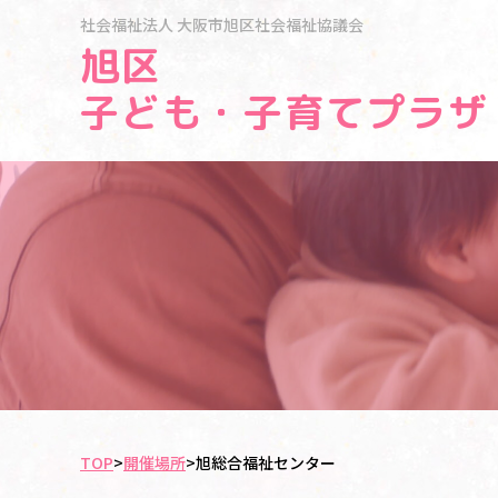
社会福祉法人
大阪市旭区社会福祉協議会
旭区
子ども・子育てプラザ
TOP
>
開催場所
>
旭総合福祉センター