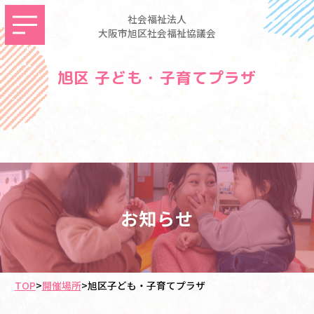
社会福祉法人
大阪市旭区社会福祉協議会
旭区 子ども・子育てプラザ
お知らせ
TOP
>
開催場所
>
旭区子ども・子育てプラザ