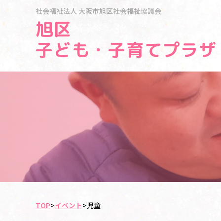
社会福祉法人
大阪市旭区社会福祉協議会
旭区
子ども・子育てプラザ
TOP
>
イベント
>
児童