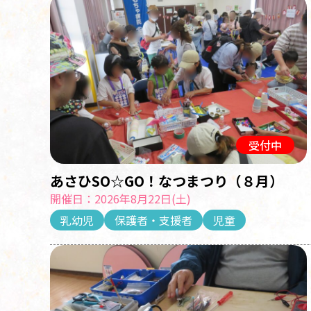
受付中
あさひSO☆GO！なつまつり（８月）
開催日：2026年8月22日(土)
乳幼児
保護者・支援者
児童