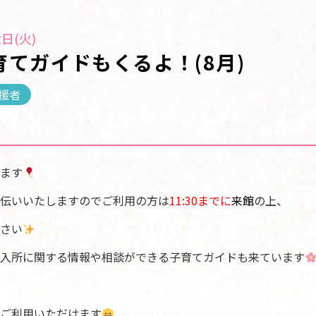
日(火)
育てガイドもくるよ！(8月)
援者
ます
伝いいたしますのでご利用の方は
11:30までに
来館
の上、
さい
入所に関する情報や相談ができる子育てガイドも来ています
ご利用いただけます