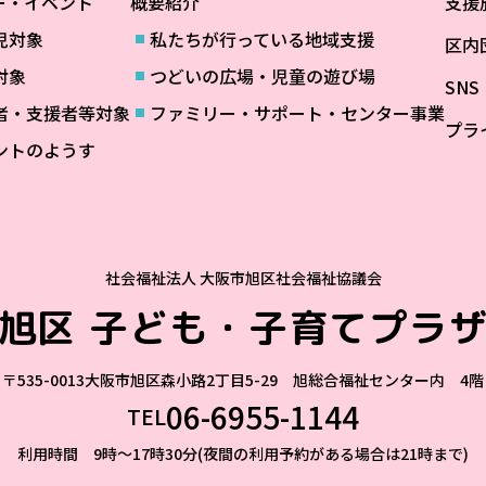
ー・イベント
概要紹介
支援
児対象
私たちが行っている地域支援
区内
対象
つどいの広場・児童の遊び場
SN
者・支援者等対象
ファミリー・サポート・センター事業
プラ
ントのようす
社会福祉法人 大阪市旭区社会福祉協議会
旭区
子ども・子育てプラ
〒535-0013
大阪市旭区森小路2丁目5-29 旭総合福祉センター内 4階
06-6955-1144
TEL
利用時間 9時～17時30分(夜間の利用予約がある場合は21時まで)