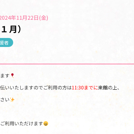
024年11月22日(金)
１１月）
援者
ます
伝いいたしますのでご利用の方は
11:30までに
来館
の上、
さい
ご利用いただけます