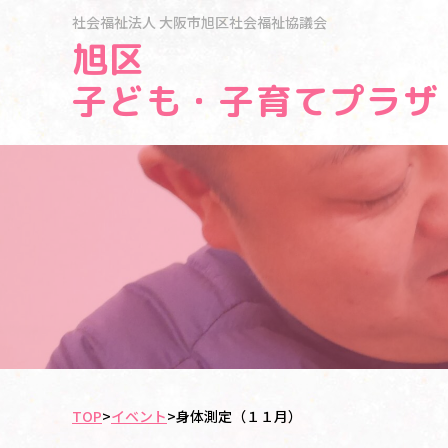
社会福祉法人
大阪市旭区社会福祉協議会
旭区
子ども・子育てプラザ
TOP
>
イベント
>
身体測定（１１月）