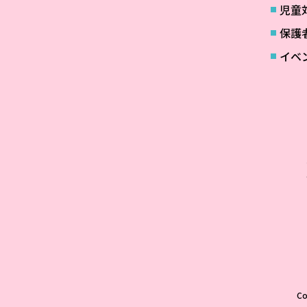
児童
保護
イベ
C