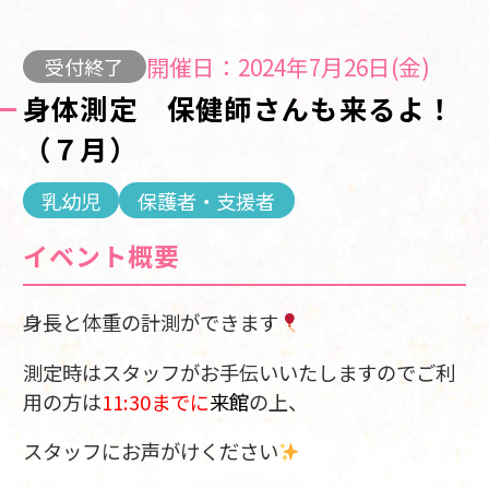
開催日：2024年7月26日(金)
受付終了
身体測定 保健師さんも来るよ！
（７月）
乳幼児
保護者・支援者
イベント概要
身長と体重の計測ができます
測定時はスタッフがお手伝いいたしますのでご利
用の方は
11:30までに
来館
の上、
スタッフにお声がけください