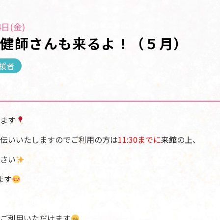
日(金)
保健師さんも来るよ！（５月）
援者
ます
伝いいたしますのでご利用の方は
11:30までに
来館
の上、
さい
ます
ご利用いただけます