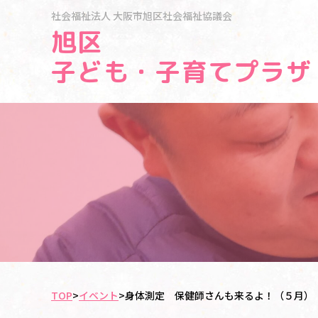
社会福祉法人
大阪市旭区社会福祉協議会
旭区
子ども・子育てプラザ
TOP
>
イベント
>
身体測定 保健師さんも来るよ！（５月）