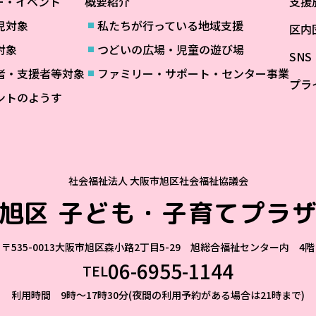
ー・イベント
概要紹介
支援
児対象
私たちが行っている地域支援
区内
対象
つどいの広場・児童の遊び場
SN
者・支援者等対象
ファミリー・サポート・センター事業
プラ
ントのようす
社会福祉法人 大阪市旭区社会福祉協議会
旭区
子ども・子育てプラ
〒535-0013
大阪市旭区森小路2丁目5-29 旭総合福祉センター内 4階
06-6955-1144
TEL
利用時間 9時～17時30分(夜間の利用予約がある場合は21時まで)