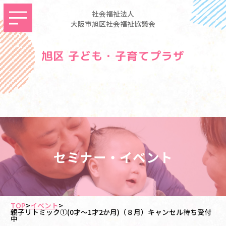
社会福祉法人
大阪市旭区社会福祉協議会
旭区 子ども・子育てプラザ
セミナー・イベント
TOP
>
イベント
>
親子リトミック①(0才～1才2か月)（８月）キャンセル待ち受付
中