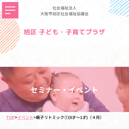
社会福祉法人
大阪市旭区社会福祉協議会
旭区 子ども・子育てプラザ
セミナー・イベント
TOP
>
イベント
>
親子リトミック①(0才～1才)（４月）