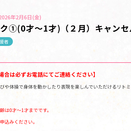
026年2月6日(金)
ク①(0才～1才)（２月）キャン
援者
場合は必ずお電話にてご連絡ください】
びや体操で身体を動かしたり表現を楽しんでいただけるリトミ
齢は
0才～1才までです。
申込みください。