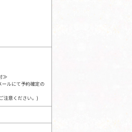
付≫
メールにて予約確定の
ご注意ください。)