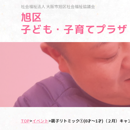
社会福祉法人
大阪市旭区社会福祉協議会
旭区
子ども・子育てプラザ
TOP
>
イベント
>
親子リトミック①(0才～1才)（２月）キ