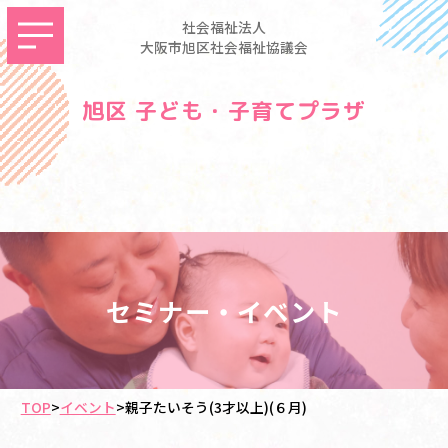
社会福祉法人
大阪市旭区社会福祉協議会
旭区 子ども・子育てプラザ
セミナー・イベント
TOP
>
イベント
>
親子たいそう(3才以上)(６月)