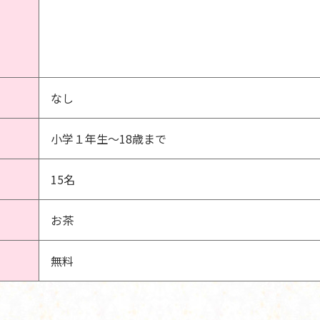
なし
小学１年生～18歳まで
15名
お茶
無料