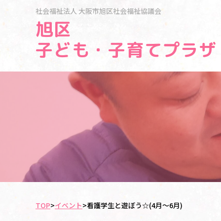
社会福祉法人
大阪市旭区社会福祉協議会
旭区
子ども・子育てプラザ
TOP
>
イベント
>
看護学生と遊ぼう☆(4月～6月)