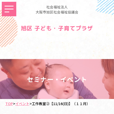
社会福祉法人
大阪市旭区社会福祉協議会
旭区 子ども・子育てプラザ
セミナー・イベント
TOP
>
イベント
>
工作教室②【11/16(日)】（１１月）