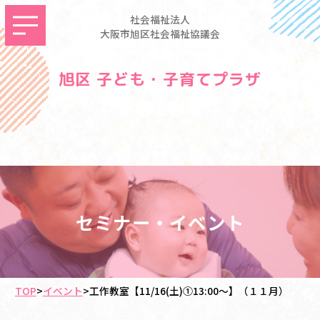
社会福祉法人
大阪市旭区社会福祉協議会
旭区 子ども・子育てプラザ
セミナー・イベント
TOP
>
イベント
>
工作教室【11/16(土)①13:00～】（１１月）