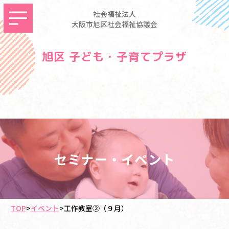
社会福祉法人
大阪市旭区社会福祉協議会
旭区 子ども・子育てプラザ
セミナー・イベント
TOP
>
イベント
>
工作教室②（９月）