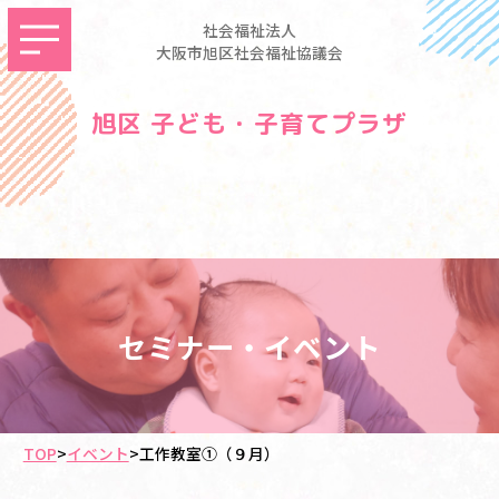
社会福祉法人
大阪市旭区社会福祉協議会
旭区 子ども・子育てプラザ
セミナー・イベント
TOP
>
イベント
>
工作教室①（９月）