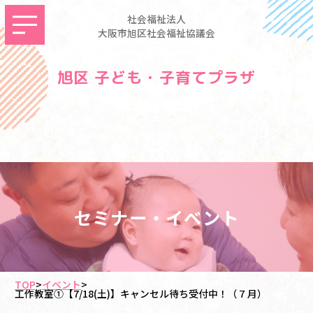
社会福祉法人
大阪市旭区社会福祉協議会
旭区 子ども・子育てプラザ
セミナー・イベント
TOP
>
イベント
>
工作教室①【7/18(土)】キャンセル待ち受付中！（７月）