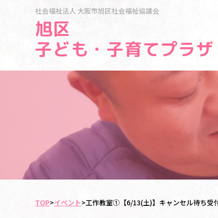
社会福祉法人
大阪市旭区社会福祉協議会
旭区
子ども・子育てプラザ
TOP
>
イベント
>
工作教室①【6/13(土)】キャンセル待ち