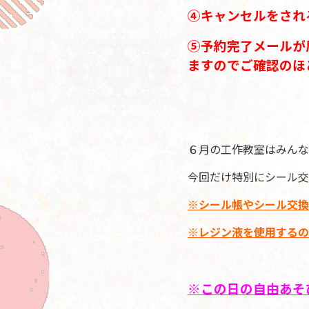
④
キャンセルをされ
⑤予約完了メールが
ますのでご確認のほ
６月の工作教室はみんな
今回だけ特別にシール交
※シール帳やシール交換
※レジン液を使用するの
※この日の自由あそ