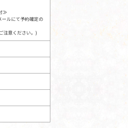
付≫
メールにて予約確定の
ご注意ください。)