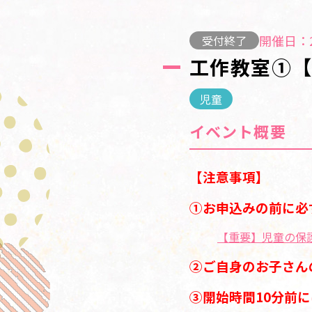
開催日：2
受付終了
工作教室①【
児童
イベント概要
【注意事項】
①お申込みの前に必
【重要】児童の保
②ご自身のお子さん
③開始時間10分前