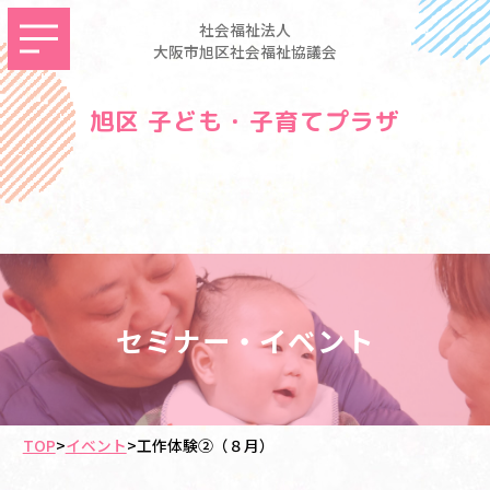
社会福祉法人
大阪市旭区社会福祉協議会
旭区 子ども・子育てプラザ
セミナー・イベント
TOP
>
イベント
>
工作体験②（８月）