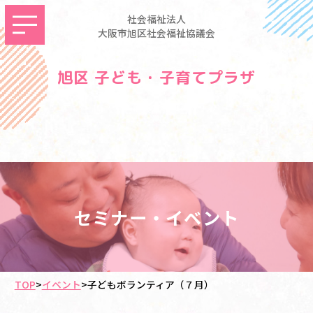
社会福祉法人
大阪市旭区社会福祉協議会
旭区 子ども・子育てプラザ
セミナー・イベント
TOP
>
イベント
>
子どもボランティア（７月）