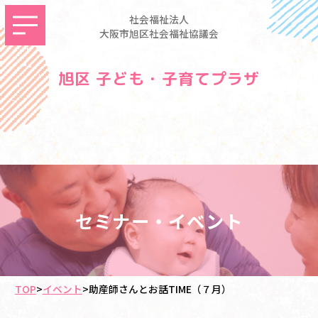
社会福祉法人
大阪市旭区社会福祉協議会
旭区 子ども・子育てプラザ
セミナー・イベント
TOP
>
イベント
>
助産師さんとお話TIME（７月）