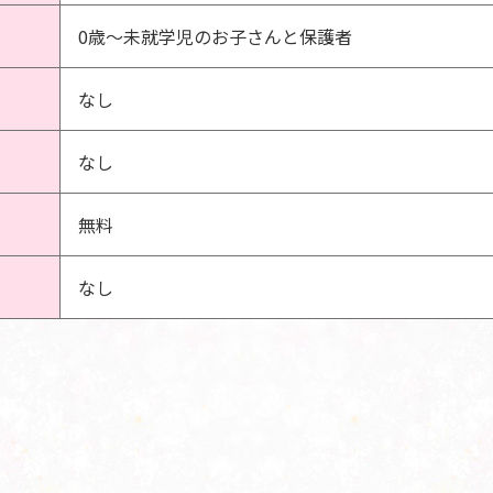
0歳～未就学児のお子さんと保護者
なし
なし
無料
なし