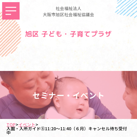
社会福祉法人
大阪市旭区社会福祉協議会
旭区 子ども・子育てプラザ
セミナー・イベント
TOP
>
イベント
>
入園・入所ガイド⑤11:20～11:40（６月）キャンセル待ち受付
中