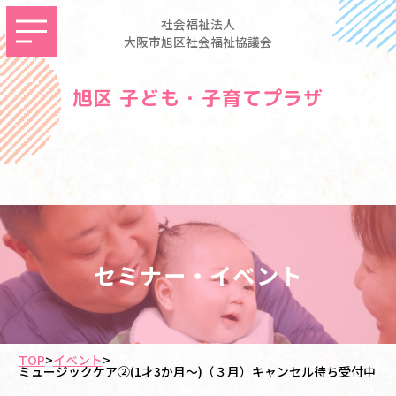
社会福祉法人
大阪市旭区社会福祉協議会
旭区 子ども・子育てプラザ
セミナー・イベント
TOP
>
イベント
>
ミュージックケア②(1才3か月～)（３月）キャンセル待ち受付中