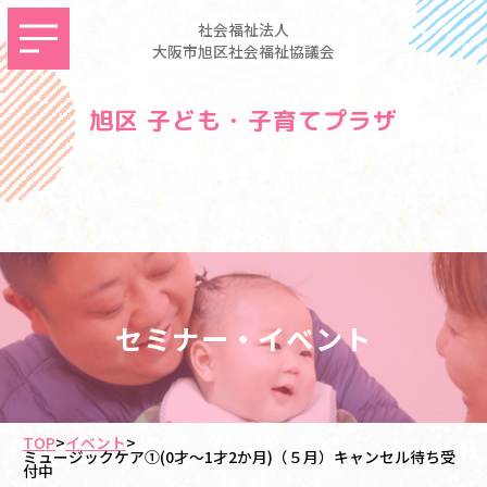
社会福祉法人
大阪市旭区社会福祉協議会
旭区 子ども・子育てプラザ
セミナー・イベント
TOP
>
イベント
>
ミュージックケア①(0才～1才2か月)（５月）キャンセル待ち受
付中