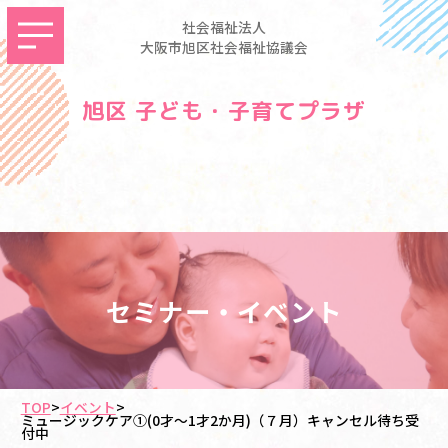
社会福祉法人
大阪市旭区社会福祉協議会
旭区 子ども・子育てプラザ
セミナー・イベント
TOP
>
イベント
>
ミュージックケア①(0才～1才2か月)（７月）キャンセル待ち受
付中